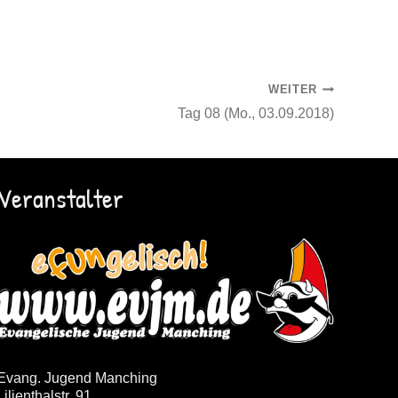
WEITER
Tag 08 (Mo., 03.09.2018)
Veranstalter
Evang. Jugend Manching
Lilienthalstr. 91