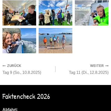
Beitragsnavigation
ZURÜCK
WEITER
Tag 9 (So., 10.8.2025)
Tag 11 (Di., 12.8.2025)
Faktencheck 2026
Abfahrt: