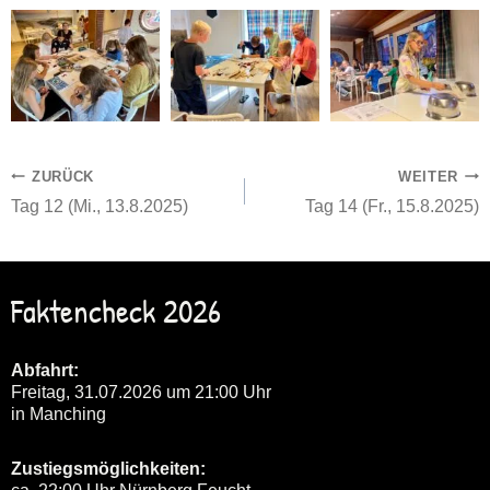
Beitragsnavigation
ZURÜCK
WEITER
Tag 12 (Mi., 13.8.2025)
Tag 14 (Fr., 15.8.2025)
Faktencheck 2026
Abfahrt:
Freitag, 31.07.2026 um 21:00 Uhr
in Manching
Zustiegsmöglichkeiten: