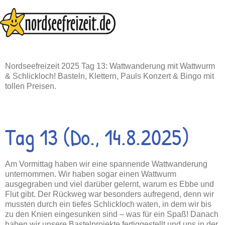
Zum
Inhalt
springen
Nordseefreizeit 2025 Tag 13: Wattwanderung mit Wattwurm
& Schlickloch! Basteln, Klettern, Pauls Konzert & Bingo mit
tollen Preisen.
Tag 13 (Do., 14.8.2025)
Am Vormittag haben wir eine spannende Wattwanderung
unternommen. Wir haben sogar einen Wattwurm
ausgegraben und viel darüber gelernt, warum es Ebbe und
Flut gibt. Der Rückweg war besonders aufregend, denn wir
mussten durch ein tiefes Schlickloch waten, in dem wir bis
zu den Knien eingesunken sind – was für ein Spaß! Danach
haben wir unsere Bastelprojekte fertiggestellt und uns in der